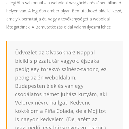
a legtöbb sablonnál – a weboldal navigációs részében állandó
helyen van. A legtöbb ember olyan Bemutatkozó oldallal kezd,
amelyik bemutatja őt, vagy a tevékenységét a weboldal
látogatóinak. A Bemutatkozás oldal valami ilyesmi lehet:
Üdvözlet az Olvasóknak! Nappal
biciklis pizzafutár vagyok, éjszaka
pedig egy törekvő színész-tanonc, ez
pedig az én weboldalam.
Budapesten élek és van egy
csodálatos német juhász kutyám, aki
Velorex névre hallgat. Kedvenc
koktélom a Piña Colada, de a Mojitot
is nagyon kedvelem. (De, azért az
igazi nedű: egy bársonyos vörösbor.)