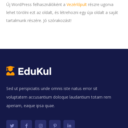
Új WordPress felhasználóként a
Vezérlőpult
részre ugorva
lehet törölni ezt az oldalt, és létrehozni egy úja oldalt a saját
tartalmunk részére. Jó szórakozást!
Sed ut perspiciatis unde omnis iste natus error sit
voluptatem accusantium doloque laudantium totam rem
aperiam, eaque ipsa quae.